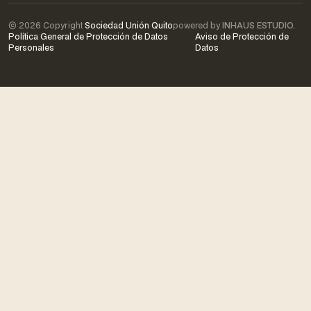
© 2026 Copyright
Sociedad Unión Quito
powered by
INHAUS ESTUDIO.
Política General de Protección de Datos
Aviso de Protección de
Personales
Datos